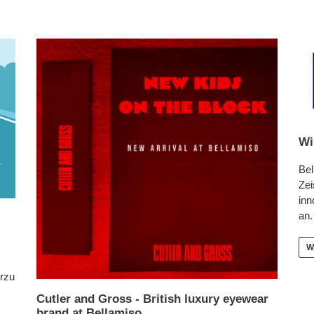
Wi
Bel
Zei
inn
an.
W
erzu
Cutler and Gross - British luxury eyewear
brand at Bellamiso